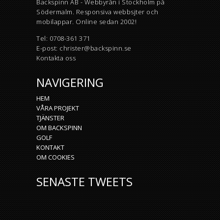
Backspinn AB - Webbyrån i Stockholm på
Södermalm. R
esponsiva webbsjter och
mobilappar. Online sedan 2002!
Tel:
0708-361 371
E-post:
christer@backspinn.se
Kontakta oss
NAVIGERING
HEM
VÅRA PROJEKT
TJÄNSTER
OM BACKSPINN
GOLF
KONTAKT
OM COOKIES
SENASTE TWEETS