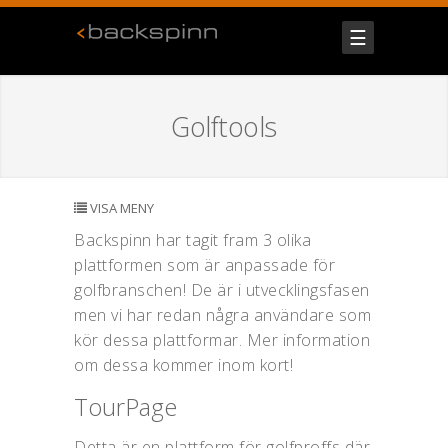
☰
Golftools
VISA MENY
Backspinn har tagit fram 3 olika
plattformen som är anpassade för
golfbranschen! De är i utvecklingsfasen
men vi har redan några användare som
kör dessa plattformar. Mer information
om dessa kommer inom kort!
TourPage
Detta är en plattform för golfproffs där