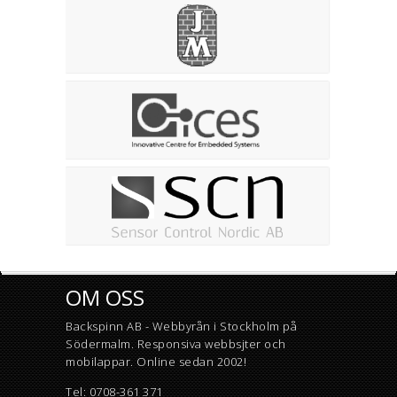
OM OSS
Backspinn AB - Webbyrån i Stockholm på
Södermalm. R
esponsiva webbsjter och
mobilappar. Online sedan 2002!
Tel:
0708-361 371