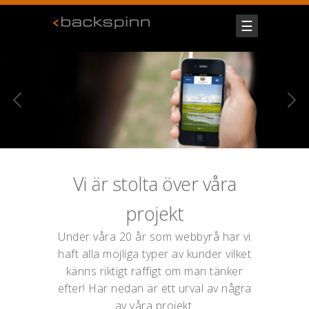
☰
Vi är stolta över våra
projekt
Under våra 20 år som webbyrå har vi
haft alla möjliga typer av kunder vilket
känns riktigt raffigt om man tänker
efter! Här nedan är ett urval av några
av våra projekt.